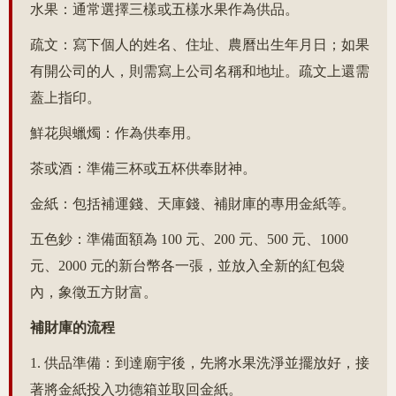
水果：通常選擇三樣或五樣水果作為供品。
疏文：寫下個人的姓名、住址、農曆出生年月日；如果
有開公司的人，則需寫上公司名稱和地址。疏文上還需
蓋上指印。
鮮花與蠟燭：作為供奉用。
茶或酒：準備三杯或五杯供奉財神。
金紙：包括補運錢、天庫錢、補財庫的專用金紙等。
五色鈔：準備面額為 100 元、200 元、500 元、1000
元、2000 元的新台幣各一張，並放入全新的紅包袋
內，象徵五方財富。
補財庫的流程
1. 供品準備：到達廟宇後，先將水果洗淨並擺放好，接
著將金紙投入功德箱並取回金紙。