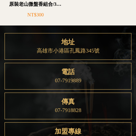
原裝老山微盤香組合/3入-X23T0599-1
NT$300
地址
高雄市小港區孔鳳路345號
電話
07-7919889
傳真
07-7918828
加盟專線