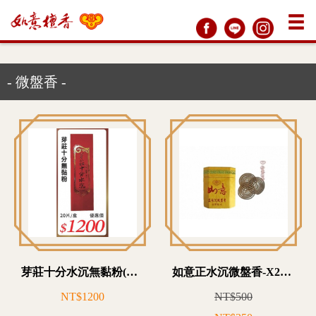
- 微盤香 -
芽莊十分水沉無黏粉(雲片)
如意正水沉微盤香-X21T0500
NT$1200
NT$500