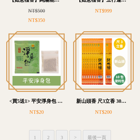
【如意檀香】純陽能量淨化露 強化磁場
【如意檀香】五行蓮發香塔 80顆入 祈福 開運 平安 供佛 菩薩
NT$500
NT$999
NT$350
<買5送1> 平安淨身包 梳洗薰香 除障 單包便利裝
新山頭香 尺3立香 30支裝便利包 拜拜香 供奉 開工 普渡 祭祀 禮佛
NT$20
NT$200
1
2
3
>
最後一頁