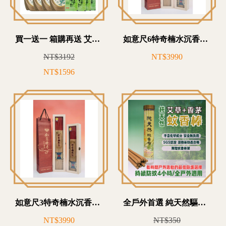
買一送一 箱購再送 艾草洗衣乳8入
如意尺6特奇楠水沉香本色1.4/1斤木盒裝
NT$3192
NT$3990
NT$1596
如意尺3特奇楠水沉香本色1.2/1斤木盒裝
全戶外首選 純天然驅蚊棒 驅蟲 除穢 淨化 三效合一
NT$3990
NT$350