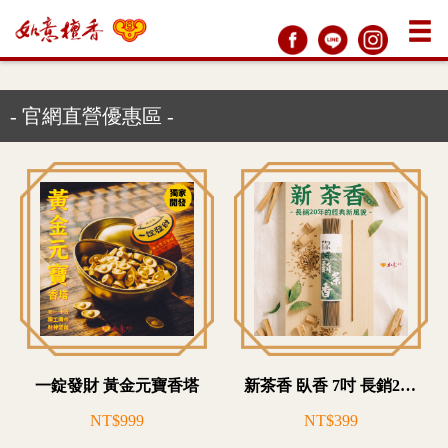
- 官網直營優惠區 -
一錠發財 黃金元寶香塔
新茶香 臥香 7吋 長銷20年茶葉升級再回甘
NT$999
NT$399