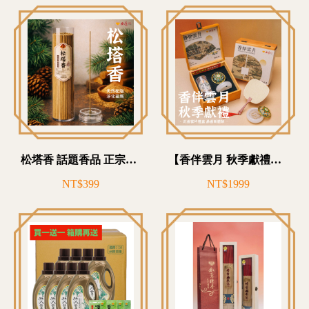
松塔香 話題香品 正宗松脂
【香伴雲月 秋季獻禮】頂級紅土奇楠雲片
NT$399
NT$1999