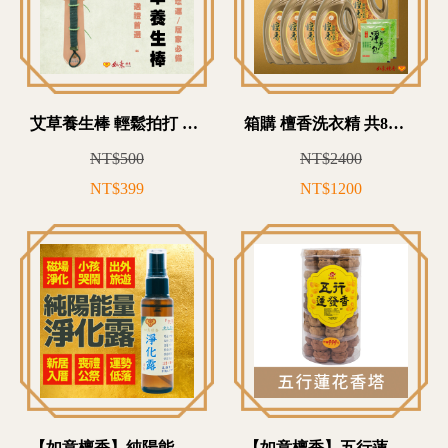
艾草養生棒 輕鬆拍打 舒緩身心 拍去壞運氣 健康棒
箱購 檀香洗衣精 共8瓶 台灣製造 檀香香氣 柔軟舒適 國際ISO品質認證
NT$500
NT$2400
NT$399
NT$1200