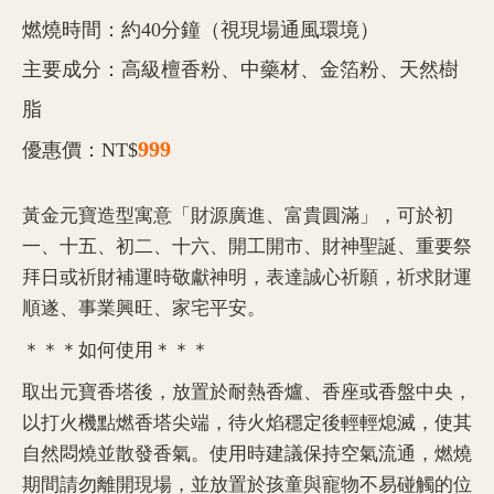
燃燒時間：約40分鐘（視現場通風環境）
主要成分：高級檀香粉、中藥材、金箔粉、天然樹
脂
999
優惠價：NT$
黃金元寶造型寓意「財源廣進、富貴圓滿」，可於初
一、十五、初二、十六、開工開市、財神聖誕、重要祭
拜日或祈財補運時敬獻神明，表達誠心祈願，祈求財運
順遂、事業興旺、家宅平安。
＊＊＊如何使用＊＊＊
取出元寶香塔後，放置於耐熱香爐、香座或香盤中央，
以打火機點燃香塔尖端，待火焰穩定後輕輕熄滅，使其
自然悶燒並散發香氣。使用時建議保持空氣流通，燃燒
期間請勿離開現場，並放置於孩童與寵物不易碰觸的位