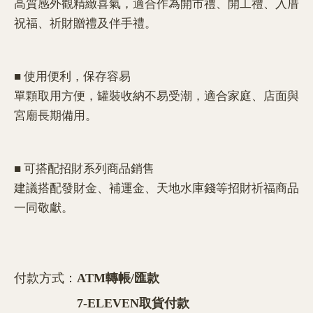
高質感外觀精緻喜氣，適合作為開市禮、開工禮、入厝
祝福、祈財贈禮及伴手禮。
■ 使用便利，保存容易
單顆取用方便，罐裝收納不易受潮，適合家庭、店面與
宮廟長期備用。
■ 可搭配招財系列商品銷售
建議搭配發財金、補運金、天地水庫錢等招財祈福商品
一同敬獻。
付款方式：
ATM轉帳/匯款
7-ELEVEN取貨付款