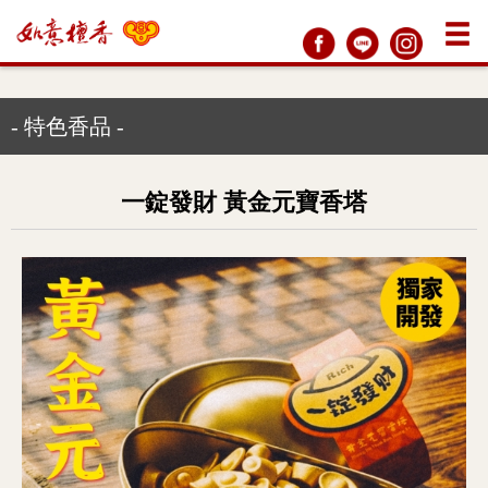
- 特色香品 -
一錠發財 黃金元寶香塔