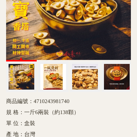
商品編號：4710243981740
規 格：一斤6兩裝（約138顆）
單 位：盒裝
產 地：台灣