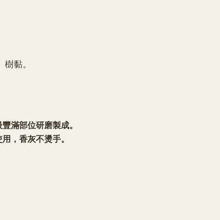
、樹黏。
最豐滿部位研磨製成。
使用，香灰不燙手。