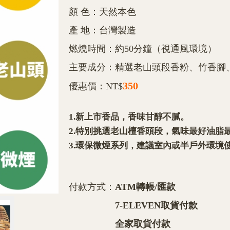
顏 色：天然本色
產 地：台灣製造
燃燒時間：約50分鐘（視通風環境）
主要成分：精選老山頭段香粉、竹香腳
350
優惠價：NT$
1.新上市香品，香味甘醇不膩。
2.特別挑選老山檀香頭段，氣味最好油脂
3.環保微煙系列，建議室內或半戶外環境
付款方式：
ATM轉帳/匯款
7-ELEVEN取貨付款
全家取貨付款