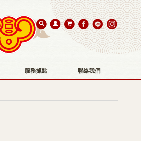
服務據點
聯絡我們
系列
【如意檀香】醇老山頭香 立香 微煙環保香