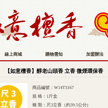
線上商城
購物需知
加盟辦法
首 頁
環保香
【如意檀香】醇老山頭香 立香 微煙環保香
商品編號：W14T3167
規 格：1斤盒
種 類：尺3立香（約39.5公分)