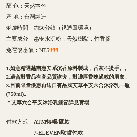
顏 色：天然本色
產 地：台灣製造
燃燒時間：約50分鐘（視通風環境）
主要成分：惠安水沉粉，天然樹黏，竹香腳
999
免運優惠價：NT$
1.如意精選越南惠安系沉香原料製成，香灰不燙手。。
2.適合對香品有高品質講究，對濃厚香味過敏的朋友。
3.目前限量優惠再送自有品牌艾草平安六合沐浴乳一瓶
(750ml)。
＊艾草六合平安沐浴乳細節詳見賣場
付款方式：
ATM轉帳/匯款
7-ELEVEN取貨付款