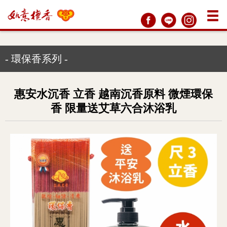
- 環保香系列 -
惠安水沉香 立香 越南沉香原料 微煙環保
香 限量送艾草六合沐浴乳