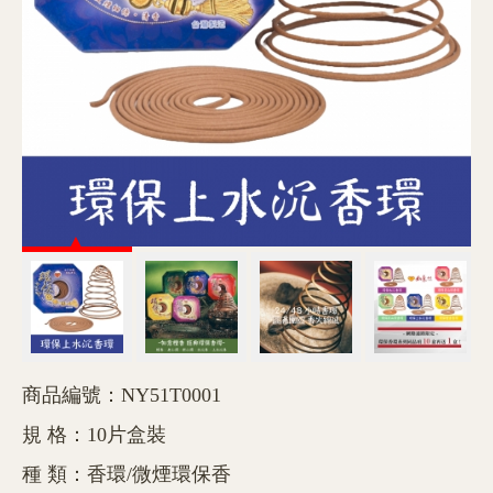
商品編號：NY51T0001
規 格：10片盒裝
種 類：香環/微煙環保香