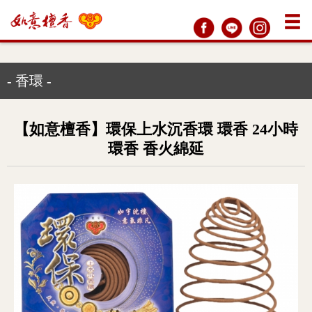
- 香環 -
【如意檀香】環保上水沉香環 環香 24小時
環香 香火綿延