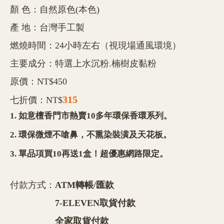
顏 色：自然原色(本色)
產 地：台灣手工製
燃燒時間：24小時左右（視現場通風環境）
主要成分：特選上水沉粉.楠樹皮黏粉
原價：NT$450
315
七折價：NT$
1. 如意檀香門市熱賣10多年環保香環系列。
2. 環保微煙不嗆鼻，不熏染裝潢及天花板。
3. 單品項買10再送1盒！超優惠網路限定。
付款方式：
ATM轉帳/匯款
7-ELEVEN取貨付款
全家取貨付款