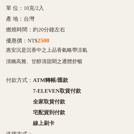
單 位：10克/2入
產 地：台灣
燃燒時間：約20分鐘左右
2500
優惠價：NT$
惠安沉是沉香中之上品香氣略帶涼氣
清幽高雅、甘醇清甜聞之通體舒暢
付款方式：
ATM轉帳/匯款
7-ELEVEN取貨付款
全家取貨付款
宅配貨到付款
線上刷卡