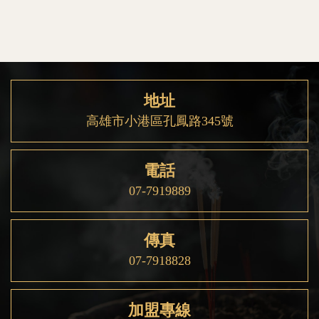
地址
高雄市小港區孔鳳路345號
電話
07-7919889
傳真
07-7918828
加盟專線