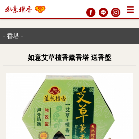
- 香塔 -
如意艾草檀香薰香塔 送香盤