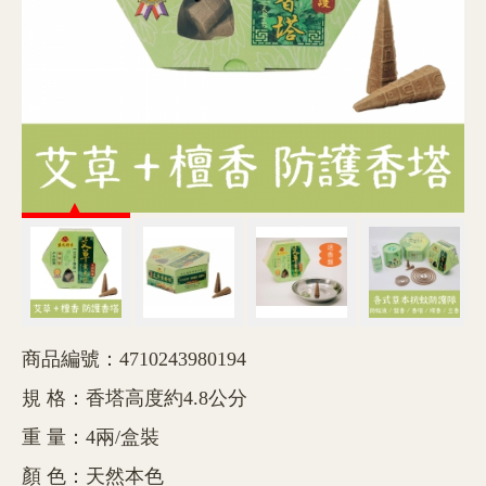
商品編號：4710243980194
規 格：香塔高度約4.8公分
重 量：4兩/盒裝
顏 色：天然本色