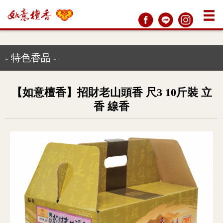
- 特色香品 -
【如意檀香】招財老山頭香 尺3 10斤裝 立
香 線香