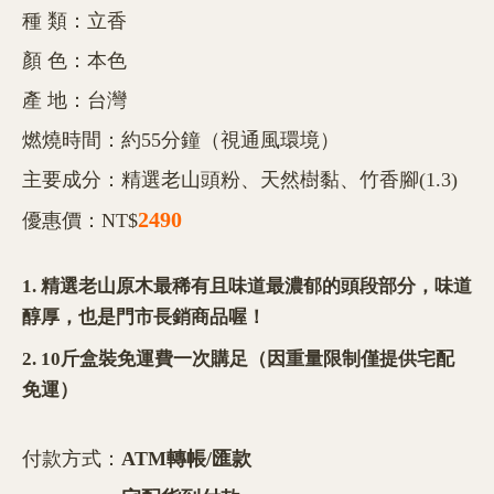
種 類：立香
顏 色：本色
產 地：台灣
燃燒時間：約55分鐘（視通風環境）
主要成分：精選老山頭粉、天然樹黏、竹香腳(1.3)
2490
優惠價：NT$
1. 精選老山原木最稀有且味道最濃郁的頭段部分，味道
醇厚，也是門市長銷商品喔！
2. 10斤盒裝免運費一次購足（因重量限制僅提供宅配
免運）
付款方式：
ATM轉帳/匯款