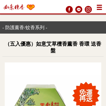
- 防護薰香/蚊香系列 -
（五入優惠）如意艾草檀香薰香 香環 送香
盤