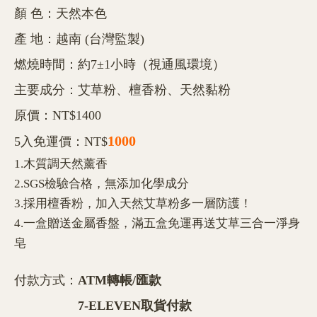
顏 色：天然本色
產 地：越南 (台灣監製)
燃燒時間：約7±1小時（視通風環境）
主要成分：艾草粉、檀香粉、天然黏粉
原價：NT$1400
1000
5入免運價：NT$
1.木質調天然薰香
2.SGS檢驗合格，無添加化學成分
3.採用檀香粉，加入天然艾草粉多一層防護！
4.一盒贈送金屬香盤，滿五盒免運再送艾草三合一淨身
皂
付款方式：
ATM轉帳/匯款
7-ELEVEN取貨付款