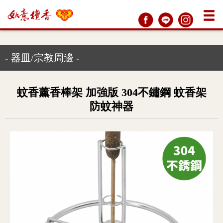
- 器皿/宗教周邊 -
蚊香薰香棒架 加強版 304不鏽鋼 蚊香架
防蚊神器