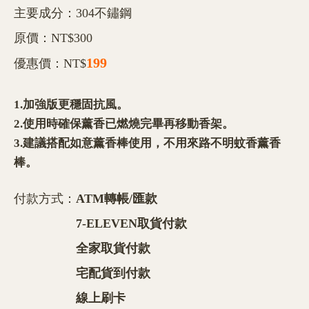
主要成分：304不鏽鋼
原價：NT$300
199
優惠價：NT$
1.加強版更穩固抗風。
2.使用時確保薰香已燃燒完畢再移動香架。
3.建議搭配如意薰香棒使用，不用來路不明蚊香薰香
棒。
付款方式：
ATM轉帳/匯款
7-ELEVEN取貨付款
全家取貨付款
宅配貨到付款
線上刷卡