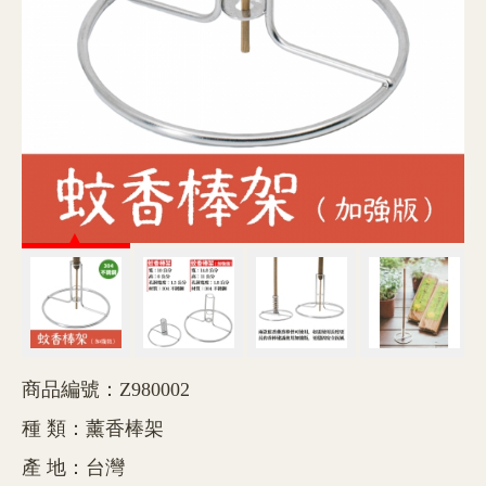
商品編號：Z980002
種 類：薰香棒架
產 地：台灣