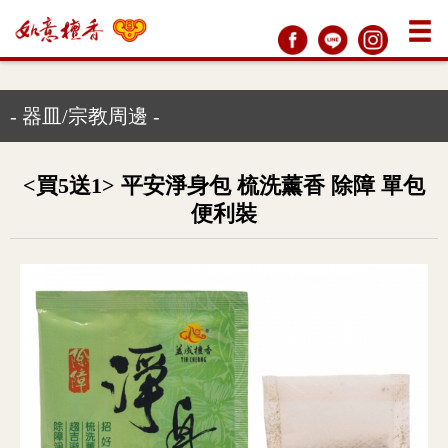
- 器皿/宗教周邊 -
<買5送1> 平安淨身包 梳洗薰香 除障 單包
便利裝