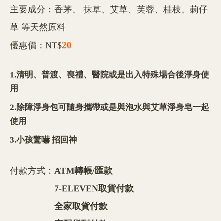
主要成分：香茅、 抹草、艾草、芙蓉、桂枝、莿仔
草 等天然原料
20
優惠價：NT$
1.清明、普渡、喪禮、醫院或是出入特殊場合後淨身使
用
2.除障淨身包可隨身攜帶或是與泡水與艾草淨身皂一起
使用
3.小孩驚嚇 招回神
付款方式：
ATM轉帳/匯款
7-ELEVEN取貨付款
全家取貨付款