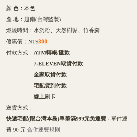
顏 色：本色
產 地：越南(台灣監製)
燃燒時間：水沉粉、天然樹黏、竹香腳
300
優惠價：NT$
付款方式：
ATM轉帳/匯款
7-ELEVEN取貨付款
全家取貨付款
宅配貨到付款
線上刷卡
送貨方式：
快遞宅配(限台灣本島)單筆滿999元免運費
- 單件運
費 90 元
合併運費規則