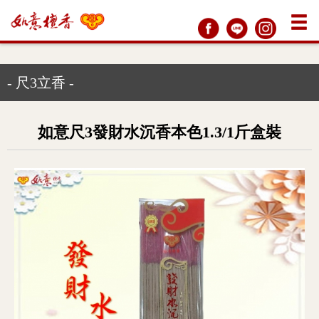
- 尺3立香 -
如意尺3發財水沉香本色1.3/1斤盒裝