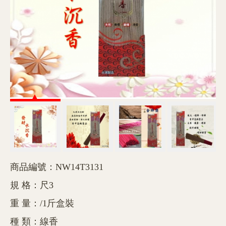
商品編號：NW14T3131
規 格：尺3
重 量：/1斤盒裝
種 類：線香