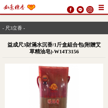
- 尺3立香 -
益成尺3財滿水沉香/1斤盒組合包(附贈艾
草精油皂)-W14T3156