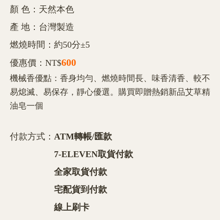
顏 色：天然本色
產 地：台灣製造
燃燒時間：約50分±5
600
優惠價：NT$
機械香優點：香身均勻、燃燒時間長、味香清香、較不
易熄滅、易保存，靜心優選。購買即贈熱銷新品艾草精
油皂一個
付款方式：
ATM轉帳/匯款
7-ELEVEN取貨付款
全家取貨付款
宅配貨到付款
線上刷卡