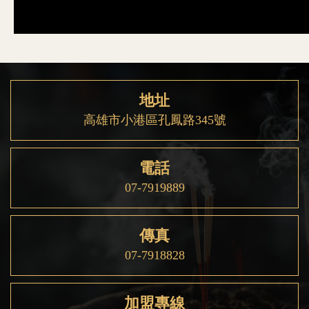
地址
高雄市小港區孔鳳路345號
電話
07-7919889
傳真
07-7918828
加盟專線