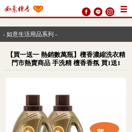
- 如意生活用品系列 -
【買一送一 熱銷數萬瓶】檀香濃縮洗衣精
門市熱賣商品 手洗精 檀香香氛 買1送1