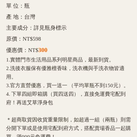
單 位：瓶
產 地：台灣
主要成分：詳見瓶身標示
原價：NT$598
300
優惠價：NT$
1.實體門市生活用品系列明星商品，最新到貨。
2.洗後衣服保有優雅檀香味，洗衣機與手洗衣物皆適
用。
3.官方直營優惠，買一送一 （平均單瓶不到150元）。
4. 下單四組即箱購（買四送四），直接免運費宅配到
府！再送艾草淨身包
＊超商取貨因收貨重量限制，如超過一組（兩瓶）則需
分開下單或是使用宅配到府方式，搭配賣場香品一起購
買，滿999元免運費！