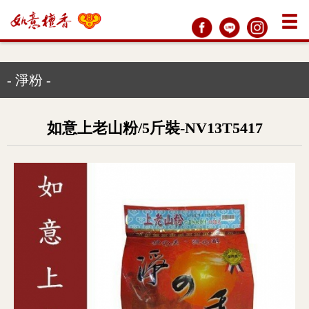
- 淨粉 -
如意上老山粉/5斤裝-NV13T5417