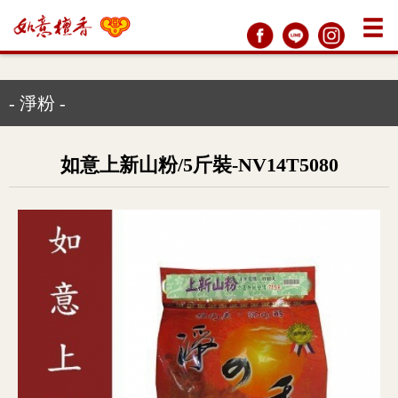
- 淨粉 -
如意上新山粉/5斤裝-NV14T5080