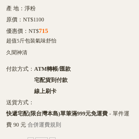
產 地：淨粉
原價：NT$1100
715
優惠價：NT$
超值5斤包裝氣味舒怡
久聞神清
付款方式：
ATM轉帳/匯款
宅配貨到付款
線上刷卡
送貨方式：
快遞宅配(限台灣本島)單筆滿999元免運費
- 單件運
費 90 元
合併運費規則