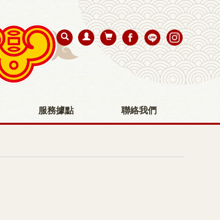
服務據點
聯絡我們
首 頁
淨粉
如意上沉檀粉/25斤裝-NV18T2504