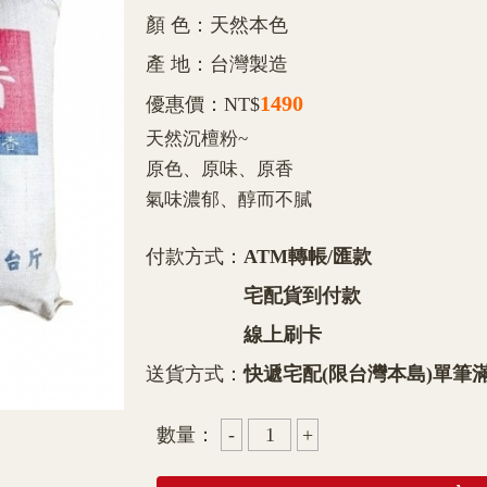
顏 色：天然本色
產 地：台灣製造
1490
優惠價：NT$
天然沉檀粉~
原色、原味、原香
氣味濃郁、醇而不膩
付款方式：
ATM轉帳/匯款
宅配貨到付款
線上刷卡
送貨方式：
快遞宅配(限台灣本島)單筆滿
數量：