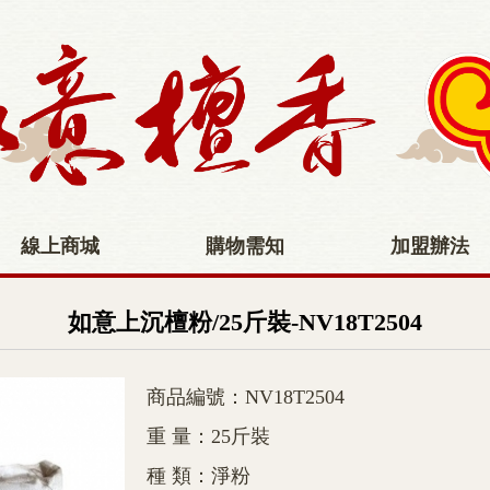
線上商城
購物需知
加盟辦法
如意上沉檀粉/25斤裝-NV18T2504
商品編號：NV18T2504
重 量：25斤裝
種 類：淨粉