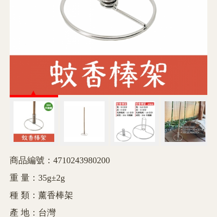
商品編號：4710243980200
重 量：35g±2g
種 類：薰香棒架
產 地：台灣