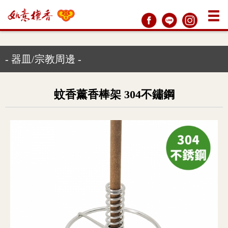
- 器皿/宗教周邊 -
蚊香薰香棒架 304不鏽鋼