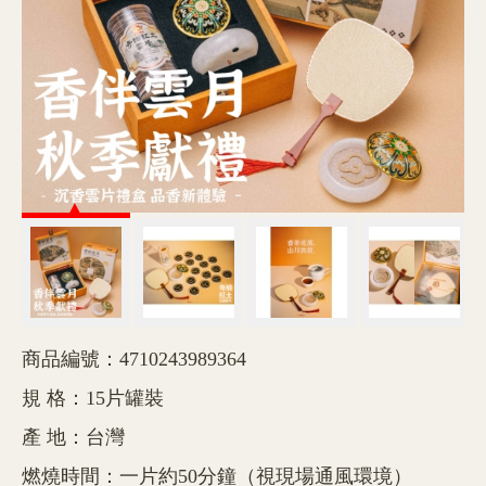
商品編號：4710243989364
規 格：15片罐裝
產 地：台灣
燃燒時間：一片約50分鐘（視現場通風環境）