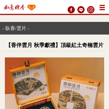
- 臥香/雲片 -
【香伴雲月 秋季獻禮】頂級紅土奇楠雲片