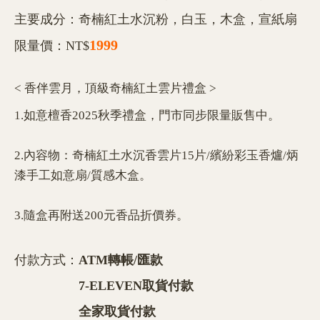
主要成分：奇楠紅土水沉粉，白玉，木盒，宣紙扇
1999
限量價：NT$
< 香伴雲月，頂級奇楠紅土雲片禮盒 >
1.如意檀香2025秋季禮盒，門市同步限量販售中。
2.內容物：奇楠紅土水沉香雲片15片/繽紛彩玉香爐/炳
漆手工如意扇/質感木盒。
3.隨盒再附送200元香品折價券。
付款方式：
ATM轉帳/匯款
7-ELEVEN取貨付款
全家取貨付款