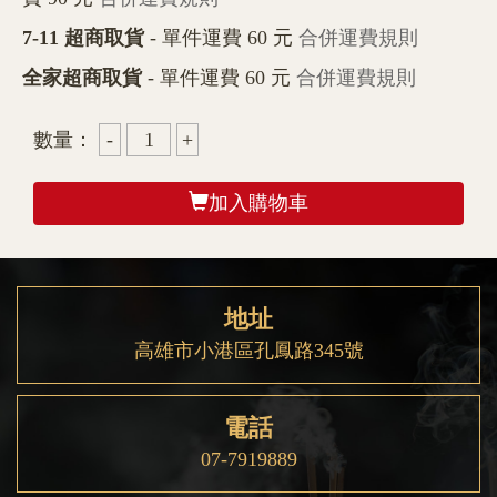
7-11 超商取貨
- 單件運費 60 元
合併運費規則
全家超商取貨
- 單件運費 60 元
合併運費規則
數量：
加入購物車
地址
高雄市小港區孔鳳路345號
電話
07-7919889