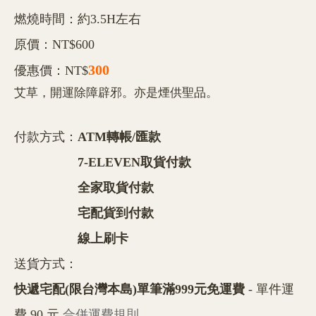
燃燒時間：約3.5H左右
原價：NT$600
300
優惠價：NT$
艾草，開運除障辟邪。亦是煙供聖品。
付款方式：
ATM轉帳/匯款
7-ELEVEN取貨付款
全家取貨付款
宅配貨到付款
線上刷卡
送貨方式：
快遞宅配(限台灣本島)單筆滿999元免運費
- 單件運
費 90 元
合併運費規則