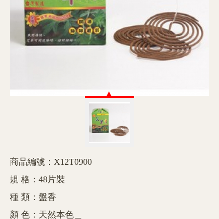
商品編號：X12T0900
規 格：48片裝
種 類：盤香
顏 色：天然本色＿