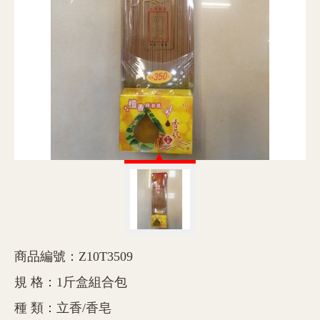
商品編號：Z10T3509
規 格：1斤盒組合包
種 類：立香/香皂