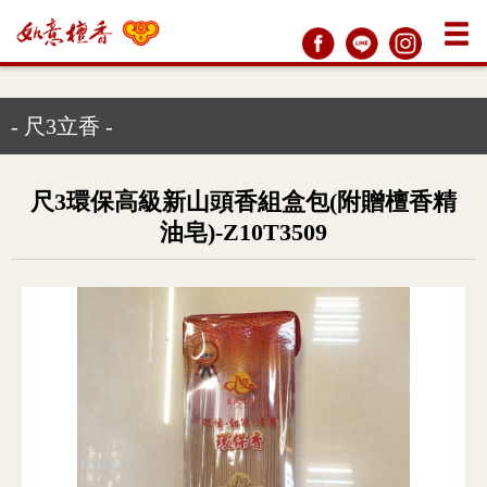
- 尺3立香 -
尺3環保高級新山頭香組盒包(附贈檀香精
油皂)-Z10T3509