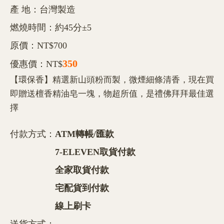
產 地：台灣製造
燃燒時間：約45分±5
原價：NT$700
350
優惠價：NT$
【環保香】精選新山頭粉而製，微煙細條清香，現在買
即贈送檀香精油皂一塊，物超所值，是禮佛拜拜最佳選
擇
付款方式：
ATM轉帳/匯款
7-ELEVEN取貨付款
全家取貨付款
宅配貨到付款
線上刷卡