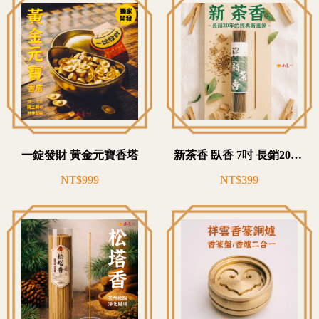
一錠發財 黃金元寶香塔
新茶香 臥香 7吋 長銷20年茶葉升級再回甘
NT$999
NT$399