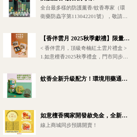
全台最多樣的防護薰香/蚊香專家（環
衛藥防蟲字第113042201號），敬請安
心選購！ 歡迎聯繫如意網路部 業務部
批發採購（Line ID: ruyi888)
【香伴雲月 2025秋季獻禮】限量50盒新上市
< 香伴雲月，頂級奇楠紅土雲片禮盒 >
1.如意檀香2025秋季禮盒，門市同步限
量販售中。 2.內容物: 奇楠紅土水沉香
雲片15片/繽紛彩玉香爐/炳漆手工如意
蚊香全新升級配方！環境用藥通過認證
扇/質感木盒。 3.隨盒再附送200元香品
折價券。
如意檀香獨家開發赦免金，全新上市！
線上商城同步預購開賣！