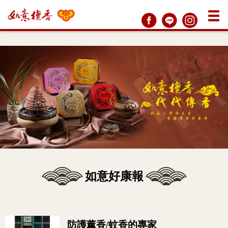
如意好康報
防護薰香/蚊香的專家