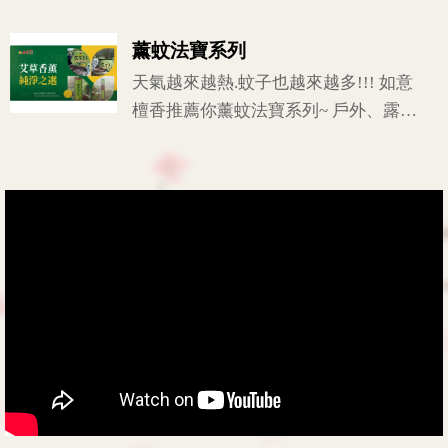
薰蚊法寶系列
天氣越來越熱.蚊子也越來越多!!! 如意
檀香推薦你薰蚊法寶系列~ 戶外、露
營、畜牧強效一級棒!!! *尺8艾草薰香
棒-10支199元 *尺艾草薰香棒-1斤裝
200元(經濟又實惠) *戶外型艾草檀薰香
30片250元(贈送掛式紋香盤) *艾草檀薰
香30片200元(買4送1+贈三合一艾草皂)