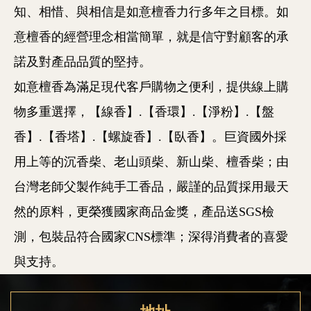
知、相惜、與相信是如意檀香力行多年之目標。如
意檀香的經營理念相當簡單，就是信守對顧客的承
諾及對產品品質的堅持。
如意檀香為滿足現代客戶購物之便利，提供線上購
物多重選擇，【線香】.【香環】.【淨粉】.【盤
香】.【香塔】.【螺旋香】.【臥香】。巨資國外採
用上等的沉香柴、老山頭柴、新山柴、檀香柴；由
台灣老師父製作純手工香品，嚴謹的品質採用最天
然的原料，更榮獲國家商品金獎，產品送SGS檢
測，包裝品符合國家CNS標準；深得消費者的喜愛
與支持。