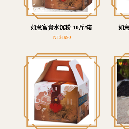
如意富貴水沉粉-10斤/箱
如意
NT$1990