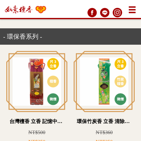
- 環保香系列 -
台灣檀香 立香 記憶中的拜拜香氣 微煙環保香
環保竹炭香 立香 清除空間異味 選用竹炭 備長炭
NT$500
NT$360