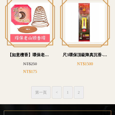
【如意檀香】環保老山頭香環 環香 24小時 環香 敬神 敬祖 香火綿延 買10送1
尺3環保頂級降真沉香-W14T3128
NT$250
NT$1500
NT$175
第一頁
<
1
2