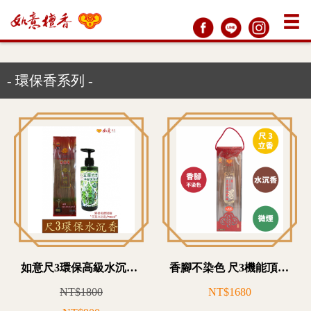
- 環保香系列 -
如意尺3環保高級水沉香-Z10T3501
香腳不染色 尺3機能頂級自然水沉香-W14T3171
NT$1800
NT$1680