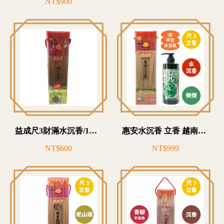
NT$900
益成尺3財滿水沉香/1斤盒組合包(附贈艾草精油皂)-W14T3156
惠安水沉香 立香 越南沉香原料 微煙環保香 限量送艾草六合沐浴乳
NT$600
NT$999