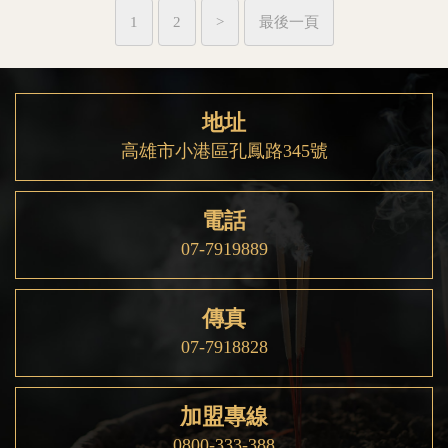
1
2
>
最後一頁
地址
高雄市小港區孔鳳路345號
電話
07-7919889
傳真
07-7918828
加盟專線
0800-333-388