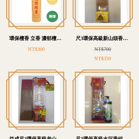
環保檀香 立香 濃郁檀香味 沉穩內斂 台灣手工香
尺3環保高級新山頭香組盒包(附贈檀香精油皂)-Z10T3509
NT$300
NT$700
NT$350