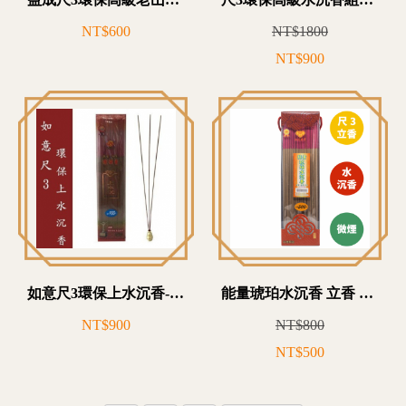
益成尺3環保高級老山頭香組盒包-Z10T3502
尺3環保高級水沉香組合包(附贈艾草沐浴乳)-Z10T3501
NT$600
NT$1800
NT$900
如意尺3環保上水沉香-NZ10T3100
能量琥珀水沉香 立香 避邪鎮宅 商家招財 拜拜 微煙環保香
NT$900
NT$800
NT$500